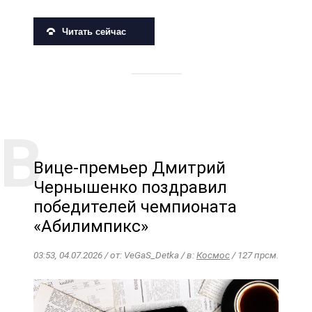
Читать сейчас
Вице-премьер Дмитрий
Чернышенко поздравил
победителей чемпионата
«Абилимпикс»
03:53, 04.07.2026 / от: VeGaS_Detka / в:
Космос
/ 127 прсм.