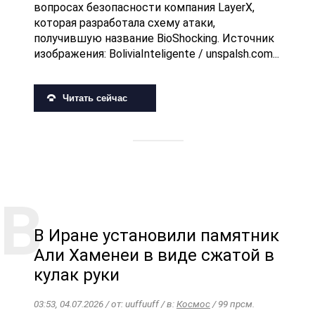
вопросах безопасности компания LayerX,
которая разработала схему атаки,
получившую название BioShocking. Источник
изображения: BoliviaInteligente / unspalsh.com...
Читать сейчас
В Иране установили памятник
Али Хаменеи в виде сжатой в
кулак руки
03:53, 04.07.2026 / от: uuffuuff / в:
Космос
/ 99 прсм.