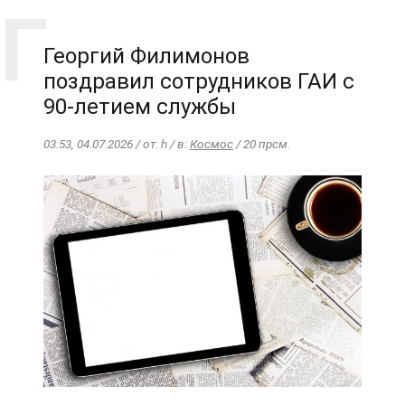
Георгий Филимонов
поздравил сотрудников ГАИ с
90-летием службы
03:53, 04.07.2026 / от: h / в:
Космос
/ 20 прсм.