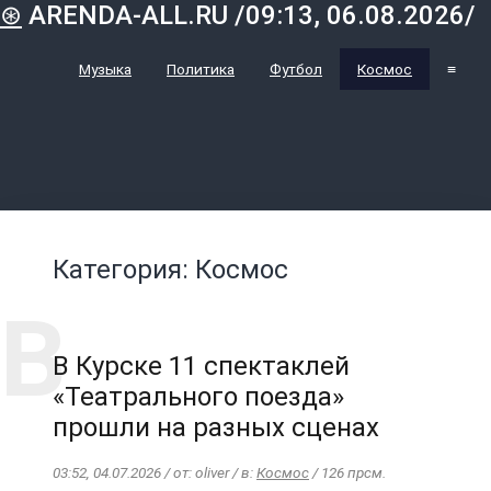
⊛
ARENDA-ALL.RU /09:13, 06.08.2026/
Музыка
Политика
Футбол
Космос
≡
Категория: Космос
В Курске 11 спектаклей
«Театрального поезда»
прошли на разных сценах
03:52, 04.07.2026 / от: oliver / в:
Космос
/ 126 прсм.