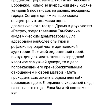
продемонстрировали артисты из Тамбова и
Воронежа. Только за вчерашний день куряне
увидели 6 постановок на разных площадках
города. Сегодня одним из творческих
эпицентров стала малая сцена
драматического театра. Драма в двух частях
«Ретро», представленная Тамбовским
академическим драмтеатром, была
адресована наиболее опытной и
рефлексирующей части зрительской
аудитории. Пожилой овдовевший герой,
вынужден доживать жизнь в городской
квартире замужней дочери, то и дело
попрекающей его пренебрежительным
отношением к своей матери. - Мать
проходила всю жизнь в одном платье! -
восклицает дочь Людмила, с укоризной глядя
на пожилого отца. - Если бы я ей костюм не
куп...