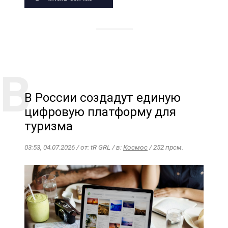
В России создадут единую
цифровую платформу для
туризма
03:53, 04.07.2026 / от: tR GRL / в:
Космос
/ 252 прсм.