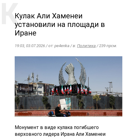
Кулак Али Хаменеи
установили на площади в
Иране
19:03, 03.07.2026 / от: pe4enka / в:
Политика
/ 239 прсм.
Монумент в виде кулака погибшего
верховного лидера Ирана Али Хаменеи