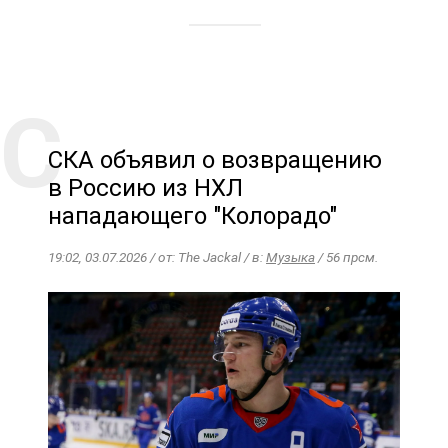
СКА объявил о возвращению
в Россию из НХЛ
нападающего "Колорадо"
19:02, 03.07.2026 / от: The Jackal / в:
Музыка
/ 56 прсм.