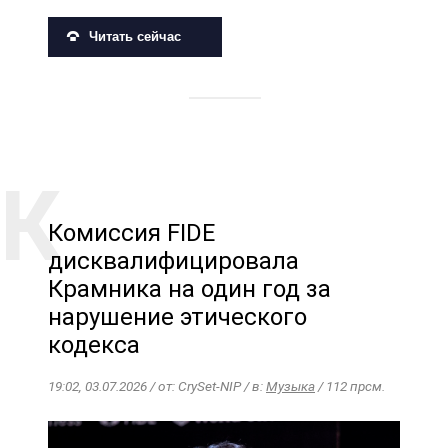
Читать сейчас
Комиссия FIDE
дисквалифицировала
Крамника на один год за
нарушение этического
кодекса
19:02, 03.07.2026 / от: CrySet-NIP / в:
Музыка
/ 112 прсм.