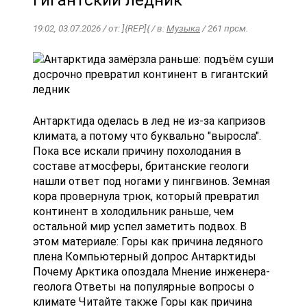
гигантский ледник
19:02, 03.07.2026 / от: ]{REP]{ / в:
Музыка
/ 261 прсм.
Антарктида оделась в лед не из-за капризов
климата, а потому что буквально "выросла".
Пока все искали причину похолодания в
составе атмосферы, британские геологи
нашли ответ под ногами у пингвинов. Земная
кора провернула трюк, который превратил
континент в холодильник раньше, чем
остальной мир успел заметить подвох. В
этом материале: Горы как причина ледяного
плена Компьютерный допрос Антарктиды
Почему Арктика опоздала Мнение инженера-
геолога Ответы на популярные вопросы о
климате Читайте также Горы как причина