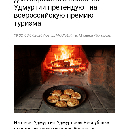
Удмуртии претендуют на
всероссийскую премию
туризма
19:02, 03.07.2026 / от: LEMOJN4IK / в:
Музыка
/ 97 прсм.
Ижевск. Удмуртия. Удмуртская Республика
выдвинула туристические бренды и